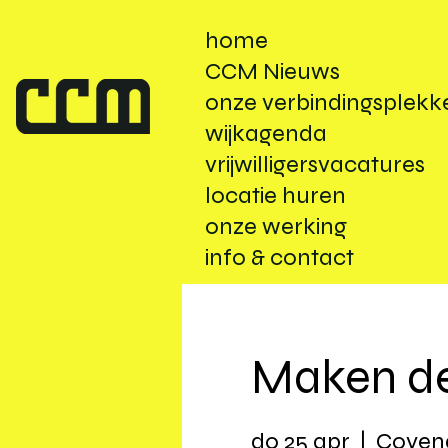
home
CCM Nieuws
onze verbindingsplekk
wijkagenda
vrijwilligersvacatures
locatie huren
onze werking
info & contact
Maken de
do 25 apr
  |  
Coyend