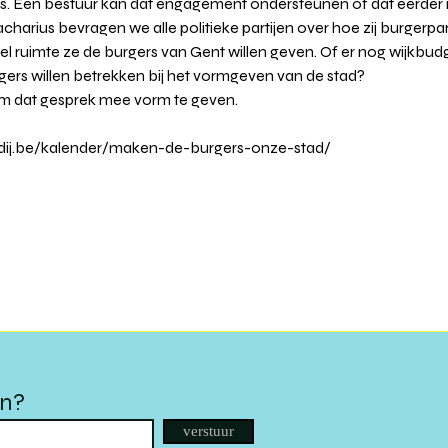
ers. Een bestuur kan dat engagement ondersteunen of dat eerder
harius bevragen we alle politieke partijen over hoe zij burgerpart
l ruimte ze de burgers van Gent willen geven. Of er nog wijkbu
gers willen betrekken bij het vormgeven van de stad?
m dat gesprek mee vorm te geven. 
ij.be/kalender/maken-de-burgers-onze-stad/
en?
verstuur