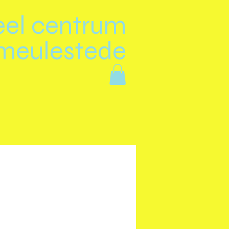
eel centrum
meulestede