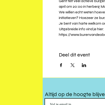
Gent telt veel actieve burg
april om 20:00 in herberg Mac
We willen echt weten hoevee
initiatieven? Hoezeer ze bur
Je bent van harte welkom o
Uitgebreide info vind je hier:
https://www.burenvandeabd
Deel dit event
Altijd op de hoogte blijv