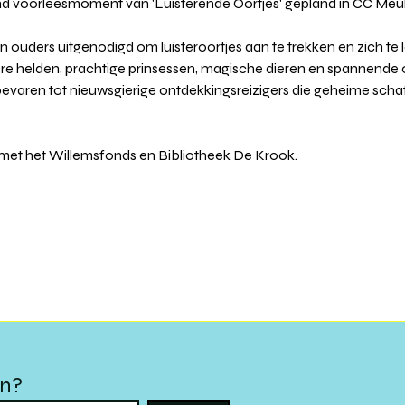
nd voorleesmoment van 'Luisterende Oortjes' gepland in CC Meule
n ouders uitgenodigd om luisteroortjes aan te trekken en zich te
pere helden, prachtige prinsessen, magische dieren en spannende 
evaren tot nieuwsgierige ontdekkingsreizigers die geheime schatt
et het Willemsfonds en Bibliotheek De Krook.
en?