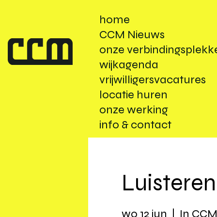
home
CCM Nieuws
onze verbindingsplekk
wijkagenda
vrijwilligersvacatures
locatie huren
onze werking
info & contact
Luisteren
wo 12 jun
  |  
In CC