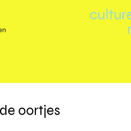
cultur
en
de oortjes
M