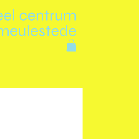
eel centrum
meulestede