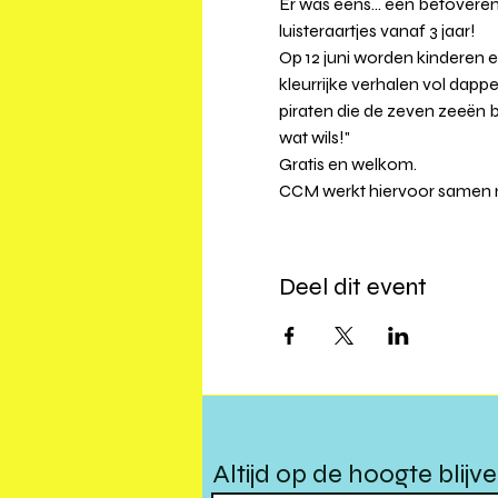
Er was eens... een betovere
luisteraartjes vanaf 3 jaar! 
Op 12 juni worden kinderen e
kleurrijke verhalen vol dap
piraten die de zeven zeeën b
wat wils!"
Gratis en welkom.
CCM werkt hiervoor samen m
Deel dit event
Altijd op de hoogte blijv