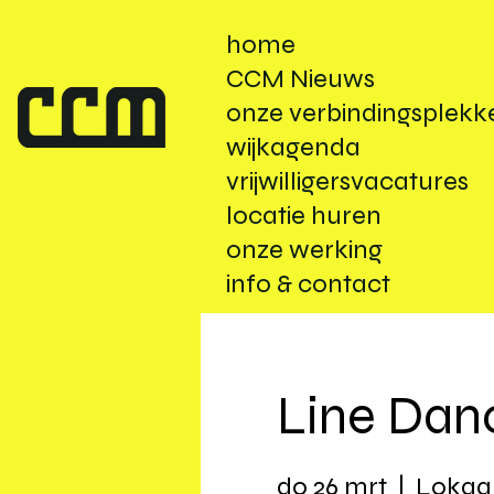
home
CCM Nieuws
onze verbindingsplekk
wijkagenda
vrijwilligersvacatures
locatie huren
onze werking
info & contact
Line Dan
do 26 mrt
  |  
Lokaal