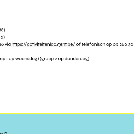
88)
16)
6 via 
https://activiteitenldc.gent.be/
 of telefonisch op 09 266 30
oep 1 op woensdag) (groep 2 op donderdag)