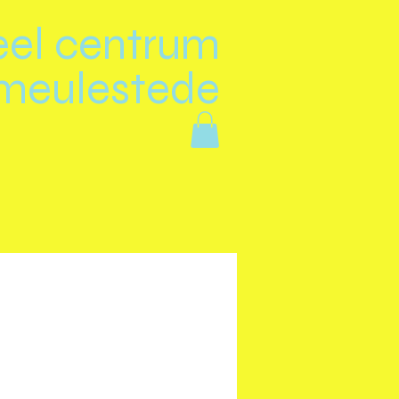
eel centrum
meulestede