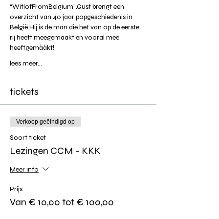
“WitlofFromBelgium”.Gust brengt een 
overzicht van 40 jaar popgeschiedenis in 
België.Hij is de man die het van op de eerste 
rij heeft meegemaakt en vooral mee 
heeftgemààkt!
lees meer...
tickets
Verkoop geëindigd op
Soort ticket
Lezingen CCM - KKK
Meer info
Prijs
Van € 10,00 tot € 100,00