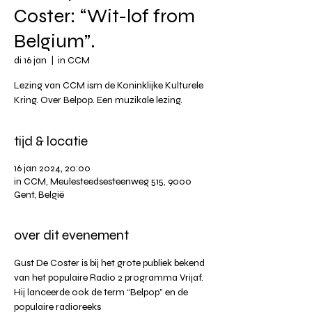
Coster: “Wit-lof from
Belgium”.
di 16 jan
  |  
in CCM
Lezing van CCM ism de Koninklijke Kulturele
Kring. Over Belpop. Een muzikale lezing.
tijd & locatie
16 jan 2024, 20:00
in CCM, Meulesteedsesteenweg 515, 9000
Gent, België
over dit evenement
Gust De Coster is bij het grote publiek bekend 
van het populaire Radio 2 programma Vrijaf. 
Hij lanceerde ook de term “Belpop” en de 
populaire radioreeks 