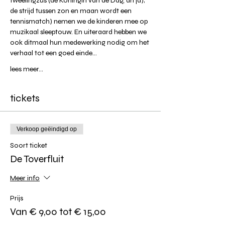
tweelingzus (de Koningin van de Dag, ah ja); 
de strijd tussen zon en maan wordt een 
tennismatch) nemen we de kinderen mee op 
muzikaal sleeptouw. En uiteraard hebben we 
ook ditmaal hun medewerking nodig om het 
verhaal tot een goed einde…
lees meer...
tickets
Verkoop geëindigd op
Soort ticket
De Toverfluit
Meer info
Prijs
Van € 9,00 tot € 15,00