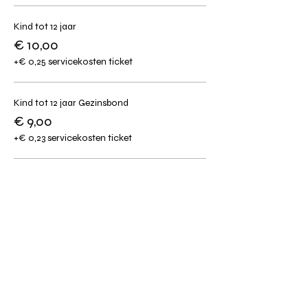
Kind tot 12 jaar
€ 10,00
+€ 0,25 servicekosten ticket
Kind tot 12 jaar Gezinsbond
€ 9,00
+€ 0,23 servicekosten ticket
Ouder dan 12
€ 15,00
+€ 0,38 servicekosten ticket
Meer prijzen (1)
Deel dit event