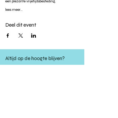
een plezante vrijetijdsbesteding,
lees meer...
Deel dit event
Altijd op de hoogte blijven?
verstuur
algemene websitevoorwaarden