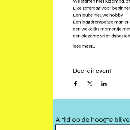
We starten met Kizomba, of
Elke zaterdag voor beginners
Een leuke nieuwe hobby,
Een laagdrempelige manier
een wekelijks momentje met 
een plezante vrijetijdsbested
lees meer...
Deel dit event
Altijd op de hoogte blijv