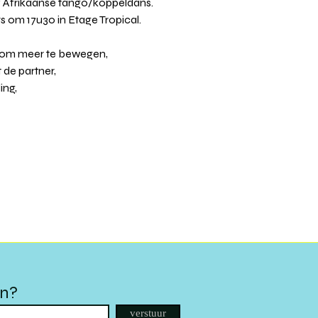
 Afrikaanse tango/koppeldans. 
 om 17u30 in Etage Tropical. 
 om meer te bewegen,
de partner,
ing,
en?
verstuur