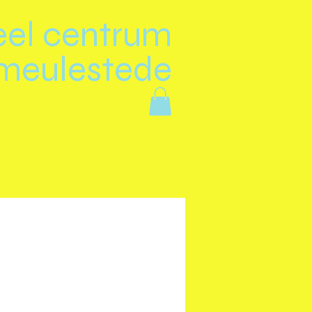
eel centrum
meulestede