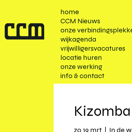
home
CCM Nieuws
onze verbindingsplekk
wijkagenda
vrijwilligersvacatures
locatie huren
onze werking
info & contact
Kizomba
zo 19 mrt
  |  
In de w