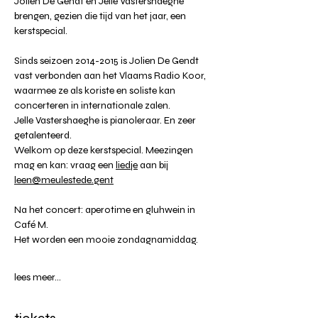
Jolien De Gendt en Jelle Vastershaeghe 
brengen, gezien die tijd van het jaar, een 
kerstspecial. 
Sinds seizoen 2014-2015 is Jolien De Gendt 
vast verbonden aan het Vlaams Radio Koor, 
waarmee ze als koriste en soliste kan 
concerteren in internationale zalen.
Jelle Vastershaeghe is pianoleraar. En zeer 
getalenteerd. 
Welkom op deze kerstspecial. Meezingen 
mag en kan: vraag een 
liedje
 aan bij 
leen@meulestede.gent
Na het concert: aperotime en gluhwein in 
Café M. 
Het worden een mooie zondagnamiddag. 
lees meer...