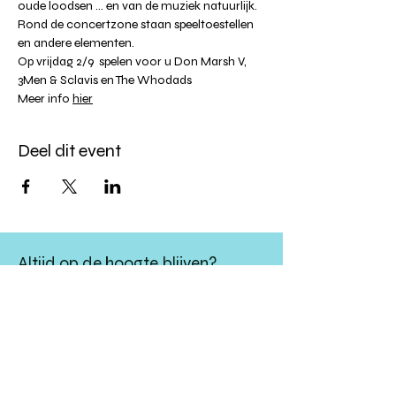
oude loodsen ... en van de muziek natuurlijk. 
Rond de concertzone staan speeltoestellen 
en andere elementen.
Op vrijdag 2/9  spelen voor u Don Marsh V, 
3Men & Sclavis en The Whodads
Meer info 
hier
Deel dit event
Altijd op de hoogte blijven?
verstuur