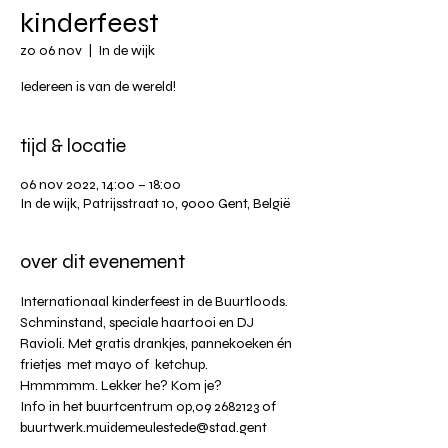
kinderfeest
zo 06 nov
  |  
In de wijk
Iedereen is van de wereld!
tijd & locatie
06 nov 2022, 14:00 – 18:00
In de wijk, Patrijsstraat 10, 9000 Gent, België
over dit evenement
Internationaal kinderfeest in de Buurtloods. 
Schminstand, speciale haartooi en DJ 
Ravioli. Met gratis drankjes, pannekoeken én 
frietjes  met mayo of  ketchup. 
Hmmmmm. Lekker he? Kom je?
Info in het buurtcentrum op,09 2682123 of 
buurtwerk.muidemeulestede@stad.gent