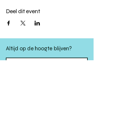
Deel dit event
Altijd op de hoogte blijven?
verstuur
algemene websitevoorwaarden