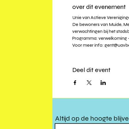
over dit evenement
Unie van Actieve Verenigingen
De bewoners van Muide, Me
verwachtingen bij het stads
Programma: verwelkoming - v
Voor meer info: gent@uavbe
Deel dit event
Altijd op de hoogte blijv