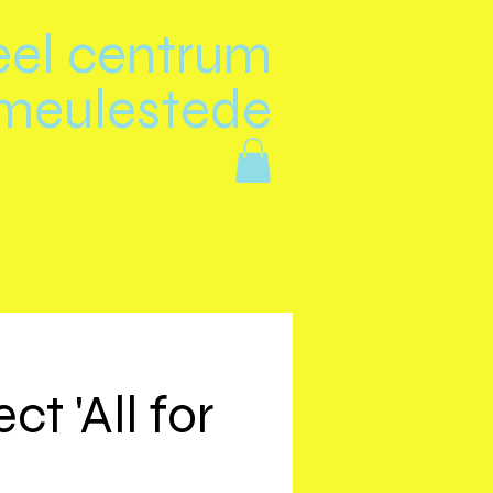
eel centrum
meulestede
t 'All for