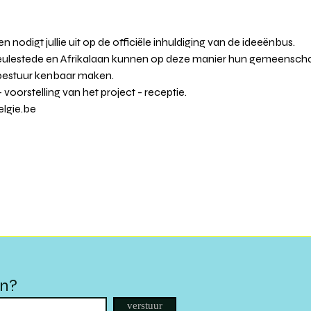
 nodigt jullie uit op de officiële inhuldiging van de ideeënbus.

ulestede en Afrikalaan kunnen op deze manier hun gemeenscha
bestuur kenbaar maken.

oorstelling van het project - receptie.
lgie.be
en?
verstuur