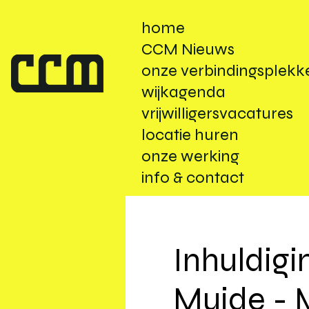
home
CCM Nieuws
onze verbindingsplekk
wijkagenda
vrijwilligersvacatures
locatie huren
onze werking
info & contact
Inhuldigi
Muide - M