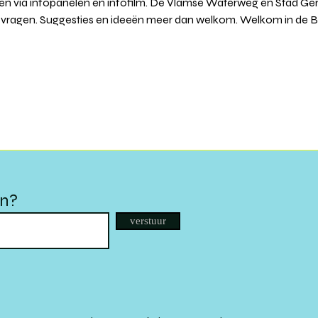
en via infopanelen en infofilm. De Vlamse Waterweg en Stad Gent
 vragen. Suggesties en ideeën meer dan welkom. Welkom in de B
en?
verstuur