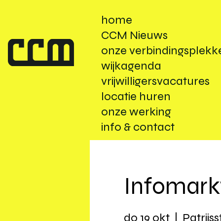
home
CCM Nieuws
onze verbindingsplekk
wijkagenda
vrijwilligersvacatures
locatie huren
onze werking
info & contact
Infomark
do 19 okt
  |  
Patrijs