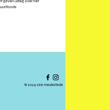
 geven uitleg over het 
uurtloods
© 2024 vzw meulestede