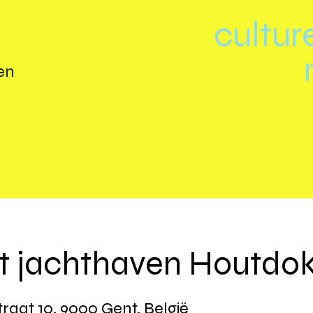
cultur
en
t jachthaven Houtdo
straat 10, 9000 Gent, België