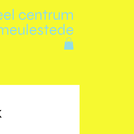
eel centrum
meulestede
k