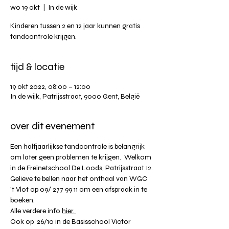
wo 19 okt
  |  
In de wijk
Kinderen tussen 2 en 12 jaar kunnen gratis
tandcontrole krijgen.
tijd & locatie
19 okt 2022, 08:00 – 12:00
In de wijk, Patrijsstraat, 9000 Gent, België
over dit evenement
Een halfjaarlijkse tandcontrole is belangrijk 
om later geen problemen te krijgen.  Welkom 
in de Freinetschool De Loods, Patrijsstraat 12.
Gelieve te bellen naar het onthaal van WGC 
't Vlot op 09/ 277 99 11 om een afspraak in te 
boeken. 
Alle verdere info 
hier. 
Ook op  26/10 in de Basisschool Victor 