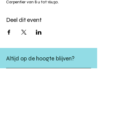
Carpentier van 8 u tot 16u30. 
Deel dit event
Altijd op de hoogte blijven?
verstuur
algemene websitevoorwaarden