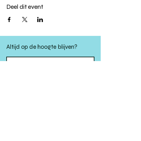
Deel dit event
Altijd op de hoogte blijven?
verstuur
algemene websitevoorwaarden