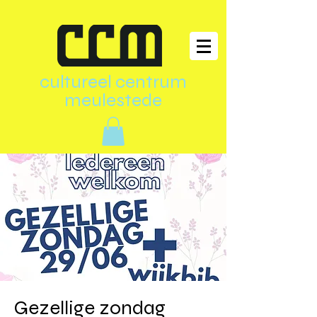
cultureel centrum
meulestede
Gezellige zondag