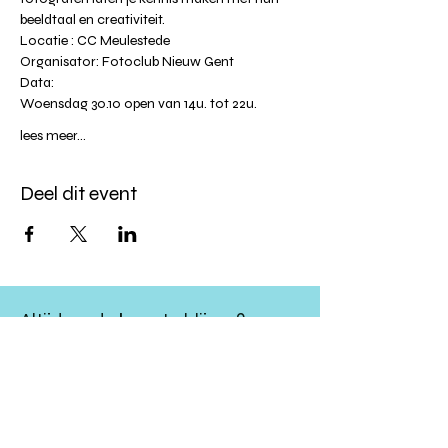
beeldtaal en creativiteit.
Locatie : CC Meulestede
Organisator: Fotoclub Nieuw Gent
Data:
Woensdag 30.10 open van 14u. tot 22u.
lees meer...
Deel dit event
Altijd op de hoogte blijven?
verstuur