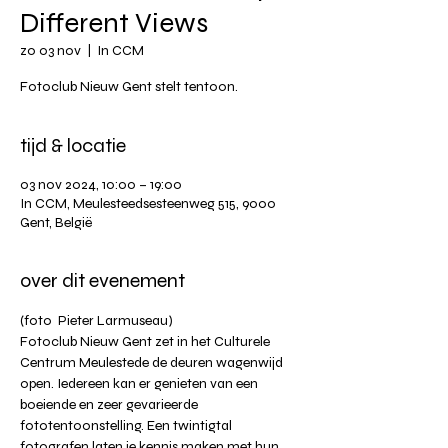
Different Views
zo 03 nov
  |  
In CCM
Fotoclub Nieuw Gent stelt tentoon.
tijd & locatie
03 nov 2024, 10:00 – 19:00
In CCM, Meulesteedsesteenweg 515, 9000
Gent, België
over dit evenement
(foto  Pieter Larmuseau)
Fotoclub Nieuw Gent zet in het Culturele 
Centrum Meulestede de deuren wagenwijd 
open. Iedereen kan er genieten van een 
boeiende en zeer gevarieerde 
fototentoonstelling. Een twintigtal 
fotografen laten je kennis maken met hun 