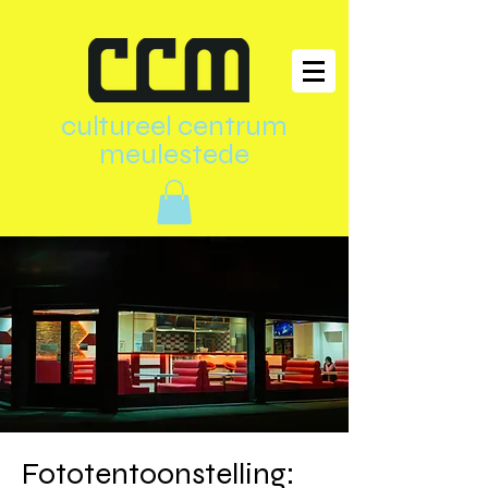
cultureel centrum
meulestede
Fototentoonstelling: