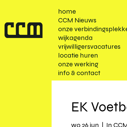
home
CCM Nieuws
onze verbindingsplekk
wijkagenda
vrijwilligersvacatures
locatie huren
onze werking
info & contact
EK Voetba
wo 26 jun
  |  
In CC