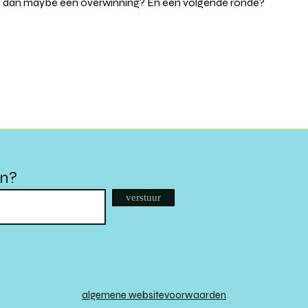
n dan maybe een overwinning? En een volgende ronde?
en?
verstuur
algemene websitevoorwaarden