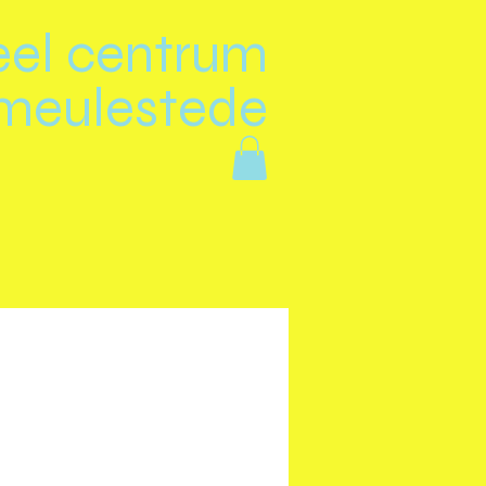
eel centrum
meulestede