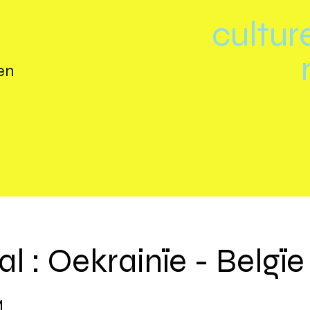
cultur
en
l : Oekrainïe - Belgïe
M