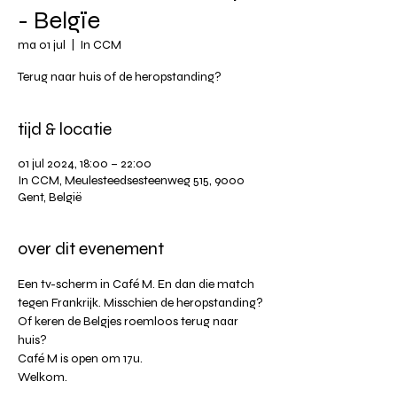
- Belgïe
ma 01 jul
  |  
In CCM
Terug naar huis of de heropstanding?
tijd & locatie
01 jul 2024, 18:00 – 22:00
In CCM, Meulesteedsesteenweg 515, 9000
Gent, België
over dit evenement
Een tv-scherm in Café M. En dan die match 
tegen Frankrijk. Misschien de heropstanding? 
Of keren de Belgjes roemloos terug naar 
huis?
Café M is open om 17u.
Welkom.