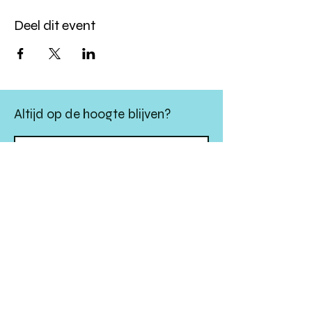
Deel dit event
Altijd op de hoogte blijven?
verstuur
algemene websitevoorwaarden