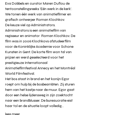
Eva Dobbels en curator Maren Duflou de 
tentoonstellingsreeks 'Eén werk in de kerk'.⁠
We tonen één werk van animatiefilmer en 
grafisch ontwerper Roman Klochkov.
De keuze viel op Administrators.
Administrators is een animatiefilm van 
regisseur en animator  Roman Klochkov. De 
film was in 2006 Klochkovs afstudeerfilm 
voor de Koninklijke Academie voor Schone 
Kunsten in Gent. De korte film won tal van 
prijzen en werd geselecteerd voor het 
prestigieuze Internationaal 
Animatiefilmfestival Annecy en het Montréal 
World Filmfestival.
Het bos staat in brand en het konijn Egor 
roept om hulp bij de bosbeambten. Zij sturen 
hem van het kastje naar de muur. Egor gaat 
door een helse lijdensweg in zijn zoektocht 
naar een brandblusser. De bureaucratie eist 
haar tol en de situatie loopt volledig…
lees meer...