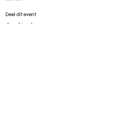
Deel dit event
Altijd op de hoogte blijven?
verstuur
algemene websitevoorwaarden