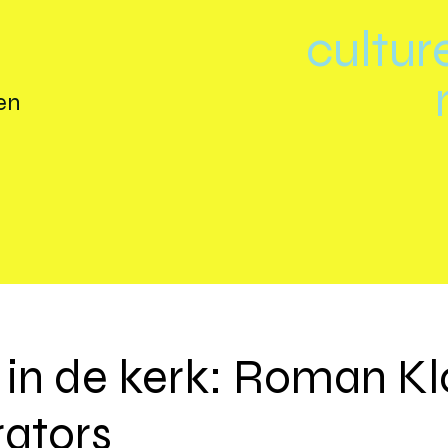
cultur
en
 in de kerk: Roman K
rators