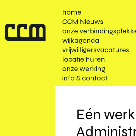
home
CCM Nieuws
onze verbindingsplekk
wijkagenda
vrijwilligersvacatures
locatie huren
onze werking
info & contact
Eén werk
Administ