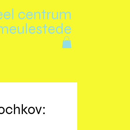
eel centrum
meulestede
lochkov: