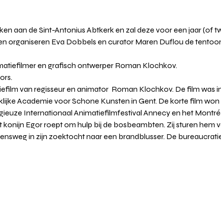
n aan de Sint-Antonius Abtkerk en zal deze voor een jaar (of twee
ten organiseren Eva Dobbels en curator Maren Duflou de tentoons
atiefilmer en grafisch ontwerper Roman Klochkov. 
ors.
tiefilm van regisseur en animator  Roman Klochkov. De film was 
lijke Academie voor Schone Kunsten in Gent. De korte film won t
gieuze Internationaal Animatiefilmfestival Annecy en het Montréal
t konijn Egor roept om hulp bij de bosbeambten. Zij sturen hem v
ensweg in zijn zoektocht naar een brandblusser. De bureaucratie e