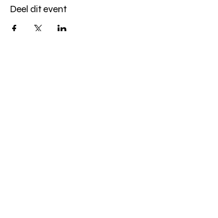
Deel dit event
Altijd op de hoogte blijven?
verstuur
algemene websitevoorwaarden