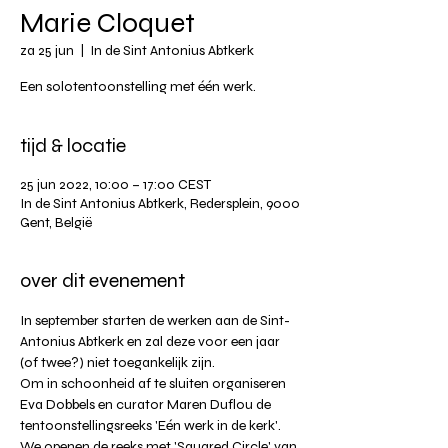
Marie Cloquet
za 25 jun
  |  
In de Sint Antonius Abtkerk
Een solotentoonstelling met één werk.
tijd & locatie
25 jun 2022, 10:00 – 17:00 CEST
In de Sint Antonius Abtkerk, Redersplein, 9000
Gent, België
over dit evenement
In september starten de werken aan de Sint-
Antonius Abtkerk en zal deze voor een jaar 
(of twee?) niet toegankelijk zijn. ⁠
⁠Om in schoonheid af te sluiten organiseren 
Eva Dobbels en curator Maren Duflou de 
tentoonstellingsreeks 'Eén werk in de kerk'.⁠
We openen de reeks met 'Squared Circle' van 