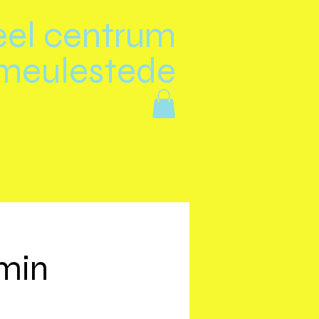
eel centrum
meulestede
smin