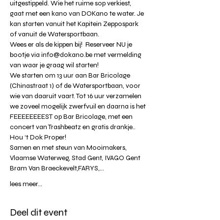
uitgestippeld. Wie het ruime sop verkiest, 
gaat met een kano van DOKano te water. Je 
kan starten vanuit het Kapitein Zeppospark 
of vanuit de Watersportbaan.
Wees er als de kippen bij!  Reserveer NU je 
bootje via info@dokano.be met vermelding 
van waar je graag wil starten!
We starten om 13 uur aan 
Bar Bricolage
(Chinastraat 1) of de Watersportbaan, voor 
wie van daaruit vaart. Tot 16 uur verzamelen 
we zoveel mogelijk zwerfvuil en daarna is het 
FEEEEEEEEST op Bar Bricolage, met een 
concert van Trashbeatz en gratis drankje..
Hou ‘t Dok Proper! 
Samen en met steun van 
Mooimakers
, 
Vlaamse Waterweg
, 
Stad Gent
, 
IVAGO Gent
Bram Van Braeckevelt
,FARYS,…
lees meer...
Deel dit event