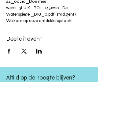
24_00210_Doe mee 
week_3LUIK_ROL_145x210_De 
Waterspiegel_DIG_0.pdf (stad.gent)
Welkom op deze ontdekkingstocht.
Deel dit event
Altijd op de hoogte blijven?
verstuur