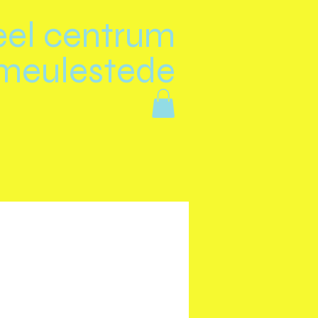
eel centrum
meulestede