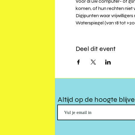
Voor al uw computer- of gsmv
komen, of hun rechten niet 
Digipunten waar vrijwilligers
Waterspiegel (van 18 tot >20u
Deel dit event
Altijd op de hoogte blijv