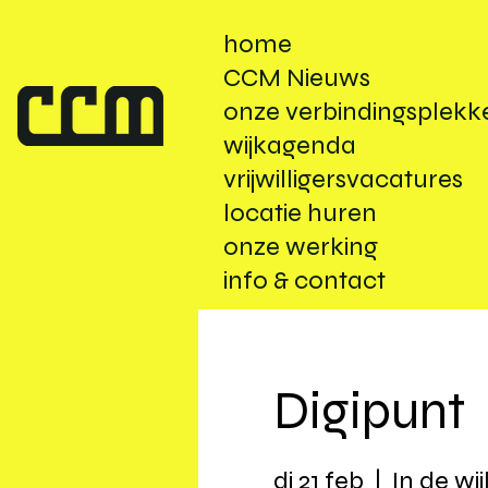
home
CCM Nieuws
onze verbindingsplekk
wijkagenda
vrijwilligersvacatures
locatie huren
onze werking
info & contact
Digipunt
di 21 feb
  |  
In de wij