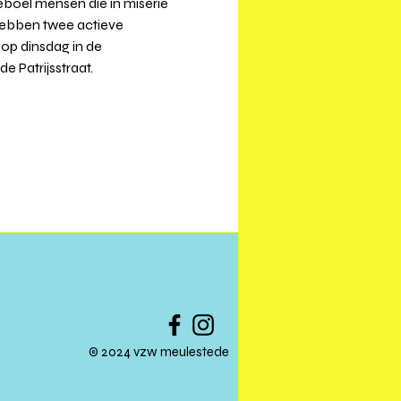
eboel mensen die in miserie 
hebben twee actieve 
 op dinsdag in de 
 Patrijsstraat. 
© 2024 vzw meulestede