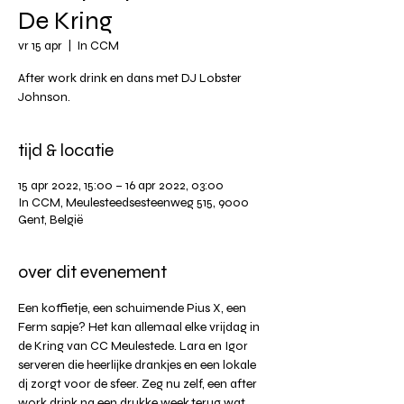
De Kring
vr 15 apr
  |  
In CCM
After work drink en dans met DJ Lobster
Johnson.
tijd & locatie
15 apr 2022, 15:00 – 16 apr 2022, 03:00
In CCM, Meulesteedsesteenweg 515, 9000
Gent, België
over dit evenement
Een koffietje, een schuimende Pius X, een 
Ferm sapje? Het kan allemaal elke vrijdag in 
de Kring van CC Meulestede. Lara en Igor 
serveren die heerlijke drankjes en een lokale 
dj zorgt voor de sfeer. Zeg nu zelf, een after 
work drink na een drukke week,terug wat 