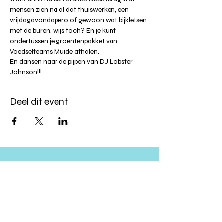
mensen zien na al dat thuiswerken, een 
vrijdagavondapero of gewoon wat bijkletsen 
met de buren, wijs toch? En je kunt 
ondertussen je groentenpakket van 
Voedselteams Muide afhalen.
En dansen naar de pijpen van DJ Lobster 
Johnson!!!
Deel dit event
Altijd op de hoogte blijven?
verstuur