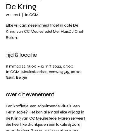
De Kring
vr 11 mrt
  |  
In CCM
Elke vrijdag: gezelligheid troef in café De
Kring van CC Meulestede! Met HuisDJ Chef
Beton.
tijd & locatie
11 mrt 2022, 15:00 – 12 mrt 2022, 03:00
In CCM, Meulesteedsesteenweg 515, 9000
Gent, België
over dit evenement
Een koffietje, een schuimende Pius X, een 
Ferm sapje? Het kan allemaal elke vrijdag in 
de Kring van CC Meulestede. Maren serveert 
die heerlijke drankjes en een lokale dj zorgt 
voor de sfeer. Zeg nu zelf, een after work 