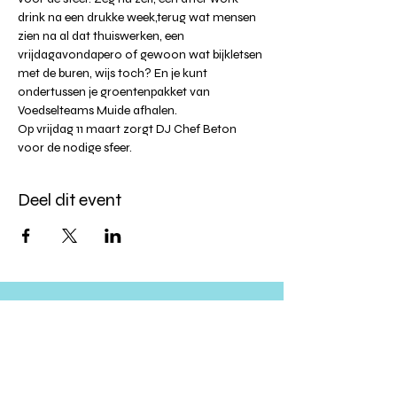
drink na een drukke week,terug wat mensen 
zien na al dat thuiswerken, een 
vrijdagavondapero of gewoon wat bijkletsen 
met de buren, wijs toch? En je kunt 
ondertussen je groentenpakket van 
Voedselteams Muide afhalen.
Op vrijdag 11 maart zorgt DJ Chef Beton 
voor de nodige sfeer.
Deel dit event
Altijd op de hoogte blijven?
verstuur