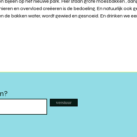
bijeen op het nieuwe park. Hier staan grote moesbakken , aange
nieren en overvloed creëeren is de bedoeling. En natuurlijk ook g
gen de bakken water, wordt gewied en gesnoeid. En drinken we een a
en?
verstuur