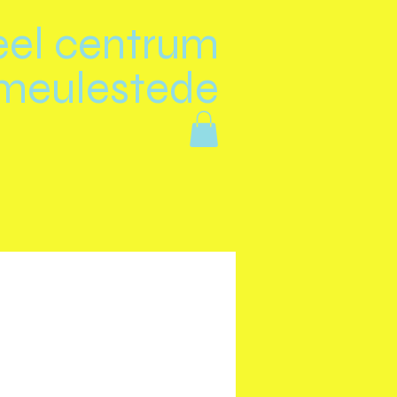
eel centrum
meulestede