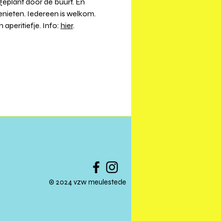
plant door de buurt. En 
enieten. Iedereen is welkom. 
peritiefje. Info: 
hier
.
© 2024 vzw meulestede