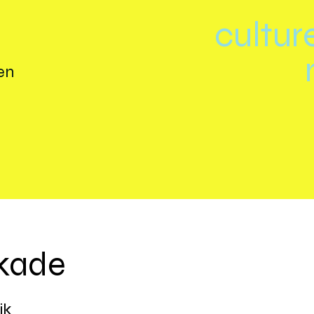
cultur
en
kade
jk