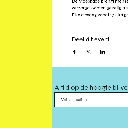
De Moeskade brengt mensen 
verzorgd. Samen gezellig tui
Elke dinsdag vanaf 17 u krij
Deel dit event
Altijd op de hoogte blijv