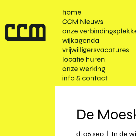
home
CCM Nieuws
onze verbindingsplekk
wijkagenda
vrijwilligersvacatures
locatie huren
onze werking
info & contact
De Moes
di 06 sep
  |  
In de wi