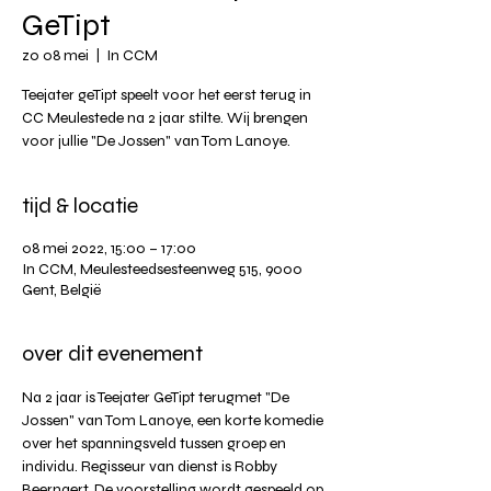
GeTipt
zo 08 mei
  |  
In CCM
Teejater geTipt speelt voor het eerst terug in
CC Meulestede na 2 jaar stilte. Wij brengen
voor jullie "De Jossen" van Tom Lanoye.
tijd & locatie
08 mei 2022, 15:00 – 17:00
In CCM, Meulesteedsesteenweg 515, 9000
Gent, België
over dit evenement
Na 2 jaar is Teejater GeTipt terugmet "De 
Jossen" van Tom Lanoye, een korte komedie 
over het spanningsveld tussen groep en 
individu. Regisseur van dienst is Robby 
Beernaert. De voorstelling wordt gespeeld op 