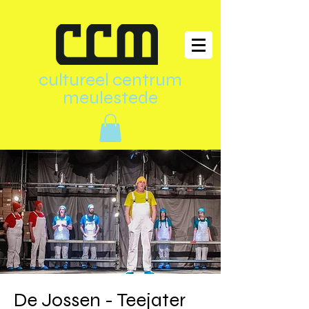
cultureel centrum
meulestede
De Jossen - Teejater