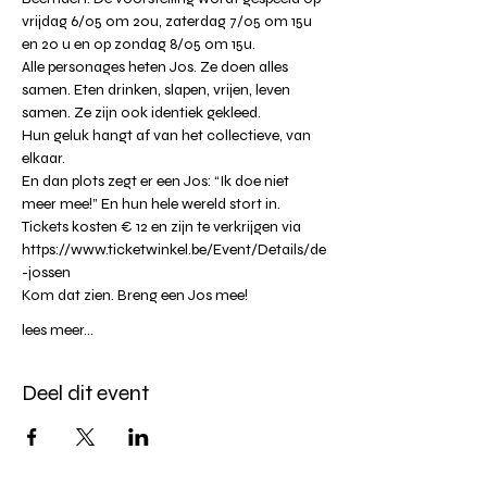
vrijdag 6/05 om 20u, zaterdag 7/05 om 15u 
en 20 u en op zondag 8/05 om 15u.
Alle personages heten Jos. Ze doen alles 
samen. Eten drinken, slapen, vrijen, leven 
samen. Ze zijn ook identiek gekleed.
Hun geluk hangt af van het collectieve, van 
elkaar.
En dan plots zegt er een Jos: “Ik doe niet 
meer mee!” En hun hele wereld stort in.
Tickets kosten € 12 en zijn te verkrijgen via 
https://www.ticketwinkel.be/Event/Details/de
-jossen
Kom dat zien. Breng een Jos mee!
lees meer...
Deel dit event