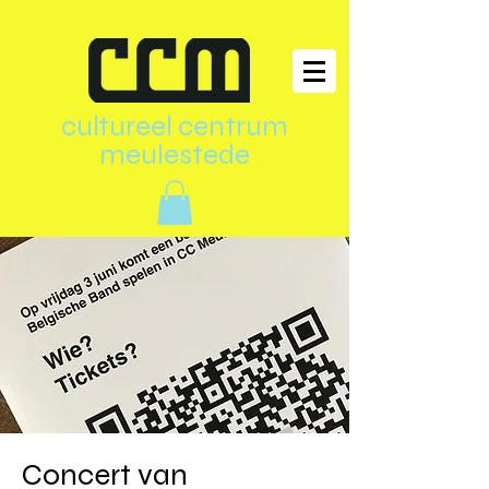
cultureel centrum
meulestede
Concert van