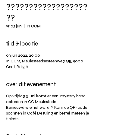
??????????????????
??
vr 03 jun
  |  
In CCM
tijd & locatie
03 jun 2022, 20:00
In CCM, Meulesteedsesteenweg 515, 9000
Gent, België
over dit evenement
Op vrijdag 3 juni komt er een 'mystery band'
optreden in CC Meulestede.
Benieuwd wie het wordt? Kom de QR-code
scannen in Café De Kring en bestel meteen je
tickets.