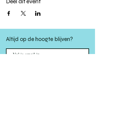
Deel dit event
Altijd op de hoogte blijven?
verstuur
algemene websitevoorwaarden