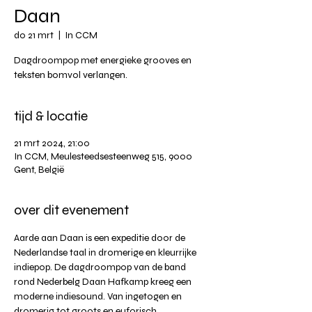
Daan
do 21 mrt
  |  
In CCM
Dagdroompop met energieke grooves en
teksten bomvol verlangen.
tijd & locatie
21 mrt 2024, 21:00
In CCM, Meulesteedsesteenweg 515, 9000
Gent, België
over dit evenement
Aarde aan Daan is een expeditie door de 
Nederlandse taal in dromerige en kleurrijke 
indiepop. De dagdroompop van de band 
rond Nederbelg Daan Hafkamp kreeg een 
moderne indiesound. Van ingetogen en 
dromerig tot groots en euforisch. 