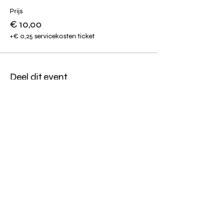
Prijs
€ 10,00
+€ 0,25 servicekosten ticket
Deel dit event
Altijd op de hoogte blijven?
verstuur