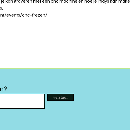
e je kan graveren met een cnc machine en hoe je inlays kan make
. 
gent/events/cnc-frezen/
en?
verstuur