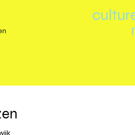
cultur
en
zen
wijk