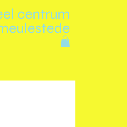
eel centrum
meulestede