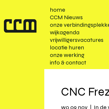
home
CCM Nieuws
onze verbindingsplekk
wijkagenda
vrijwilligersvacatures
locatie huren
onze werking
info & contact
CNC Fre
wo 09 nov
  |  
In de 