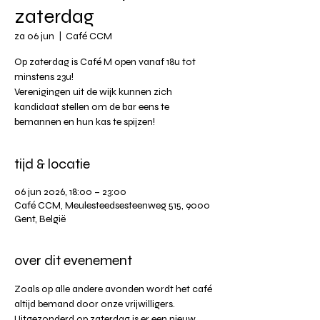
zaterdag
za 06 jun
  |  
Café CCM
Op zaterdag is Café M open vanaf 18u tot
minstens 23u!
Verenigingen uit de wijk kunnen zich
kandidaat stellen om de bar eens te
tijd & locatie
06 jun 2026, 18:00 – 23:00
Café CCM, Meulesteedsesteenweg 515, 9000
Gent, België
over dit evenement
Zoals op alle andere avonden wordt het café 
altijd bemand door onze vrijwilligers. 
Uitgezonderd op zaterdag is er een nieuw 