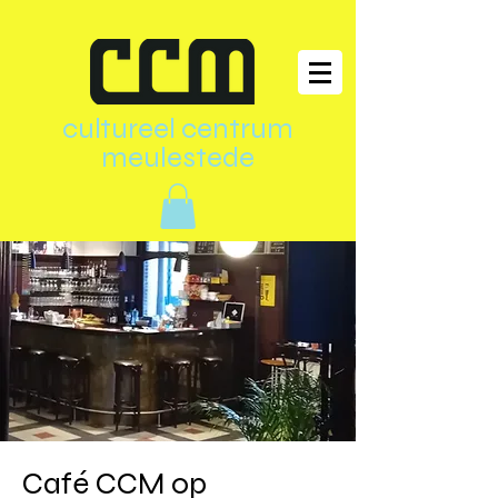
cultureel centrum
meulestede
Café CCM op