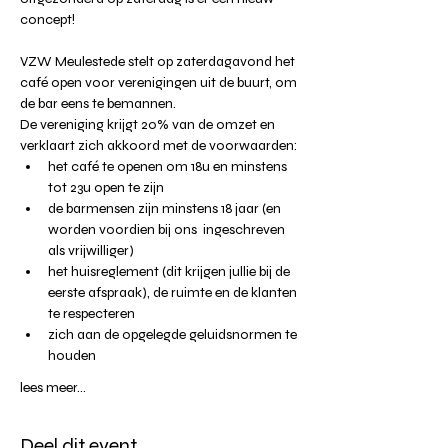
concept!
VZW Meulestede stelt op zaterdagavond het 
café open voor verenigingen uit de buurt, om 
de bar eens te bemannen.
De vereniging krijgt 20% van de omzet en 
verklaart zich akkoord met de voorwaarden:
het café te openen om 18u en minstens 
tot 23u open te zijn
de barmensen zijn minstens 18 jaar (en 
worden voordien bij ons  ingeschreven 
als vrijwilliger)
het huisreglement (dit krijgen jullie bij de 
eerste afspraak), de ruimte en de klanten 
te respecteren
zich aan de opgelegde geluidsnormen te 
houden
lees meer...
Deel dit event