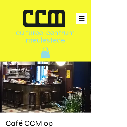
cultureel centrum
meulestede
Café CCM op