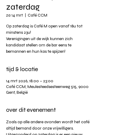
zaterdag
za 14 mrt
  |  
Café CCM
Op zaterdag is Café M open vanaf 18u tot
minstens 23u!
Verenigingen uit de wijk kunnen zich
kandidaat stellen om de bar eens te
tijd & locatie
14 mrt 2026, 18:00 – 23:00
Café CCM, Meulesteedsesteenweg 515, 9000
Gent, België
over dit evenement
Zoals op alle andere avonden wordt het café 
altijd bemand door onze vrijwilligers. 
Uitgezonderd op zaterdag is er een nieuw 