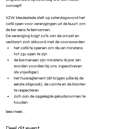
concept!
VZW Meulestede stelt op zaterdagavond het 
café open voor verenigingen uit de buurt, om 
de bar eens te bemannen.
De vereniging krijgt 20% van de omzet en 
verklaart zich akkoord met de voorwaarden:
het café te openen om 18u en minstens 
tot 23u open te zijn
de barmensen zijn minstens 18 jaar (en 
worden voordien bij ons  ingeschreven 
als vrijwilliger)
het huisreglement (dit krijgen jullie bij de 
eerste afspraak), de ruimte en de klanten 
te respecteren
zich aan de opgelegde geluidsnormen te 
houden
lees meer...
Deel dit event