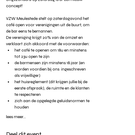
concept!
VZW Meulestede stelt op zaterdagavond het 
café open voor verenigingen uit de buurt, om 
de bar eens te bemannen.
De vereniging krijgt 20% van de omzet en 
verklaart zich akkoord met de voorwaarden:
het café te openen om 18u en minstens 
tot 23u open te zijn
de barmensen zijn minstens 18 jaar (en 
worden voordien bij ons  ingeschreven 
als vrijwilliger)
het huisreglement (dit krijgen jullie bij de 
eerste afspraak), de ruimte en de klanten 
te respecteren
zich aan de opgelegde geluidsnormen te 
houden
lees meer...
Deel dit event