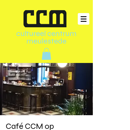
cultureel centrum
meulestede
Café CCM op