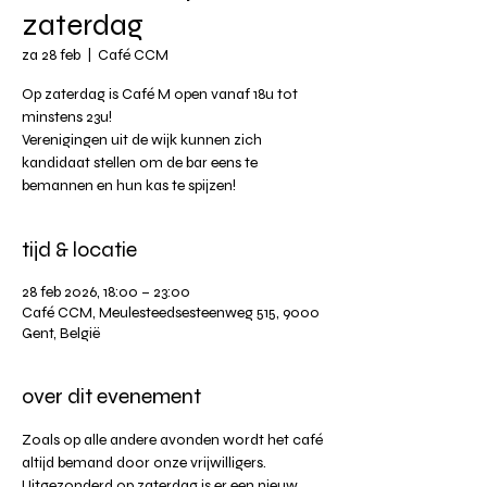
zaterdag
za 28 feb
  |  
Café CCM
Op zaterdag is Café M open vanaf 18u tot
minstens 23u!
Verenigingen uit de wijk kunnen zich
kandidaat stellen om de bar eens te
tijd & locatie
28 feb 2026, 18:00 – 23:00
Café CCM, Meulesteedsesteenweg 515, 9000
Gent, België
over dit evenement
Zoals op alle andere avonden wordt het café 
altijd bemand door onze vrijwilligers. 
Uitgezonderd op zaterdag is er een nieuw 