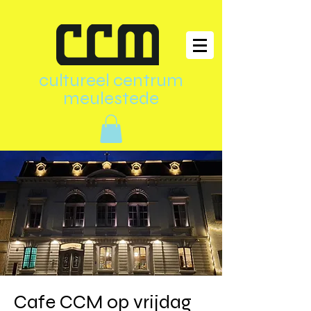
cultureel centrum
meulestede
Cafe CCM op vrijdag