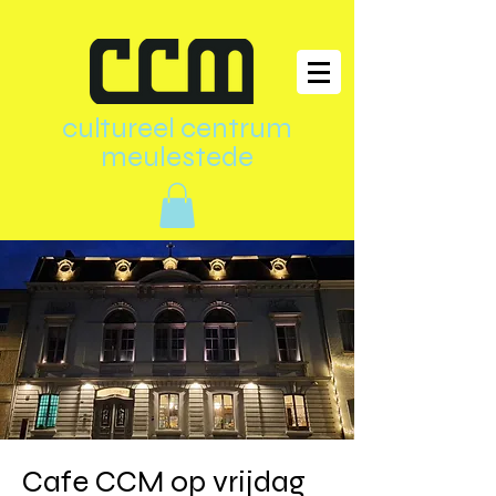
cultureel centrum
meulestede
Cafe CCM op vrijdag