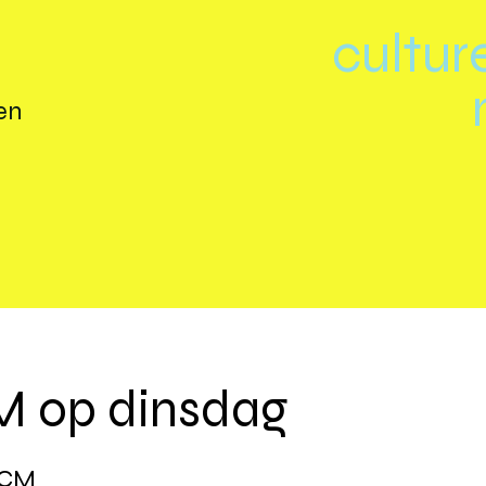
cultur
en
 op dinsdag
CCM