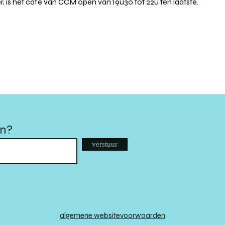
r, is het café van CCM open van 19u30 tot 22u ten laatste.
en?
verstuur
algemene websitevoorwaarden