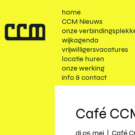
home
CCM Nieuws
onze verbindingsplekk
wijkagenda
vrijwilligersvacatures
locatie huren
onze werking
info & contact
Café CCM
di 05 mei
  |  
Café 