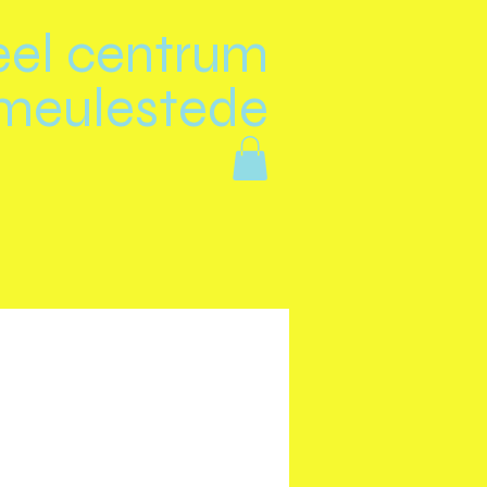
eel centrum
meulestede