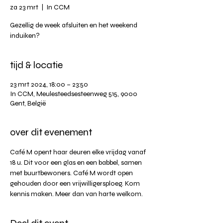
za 23 mrt
  |  
In CCM
Gezellig de week afsluiten en het weekend
induiken?
tijd & locatie
23 mrt 2024, 18:00 – 23:50
In CCM, Meulesteedsesteenweg 515, 9000
Gent, België
over dit evenement
Café M opent haar deuren elke vrijdag vanaf 
18 u. Dit voor een glas en een babbel, samen 
met buurtbewoners. Café M wordt open 
gehouden door een vrijwilligersploeg. Kom 
kennis maken. Meer dan van harte welkom.