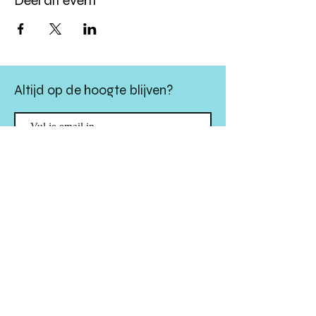
Deel dit event
Altijd op de hoogte blijven?
verstuur
algemene websitevoorwaarden