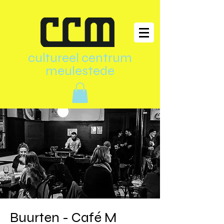
cultureel centrum
meulestede
Buurten - Café M