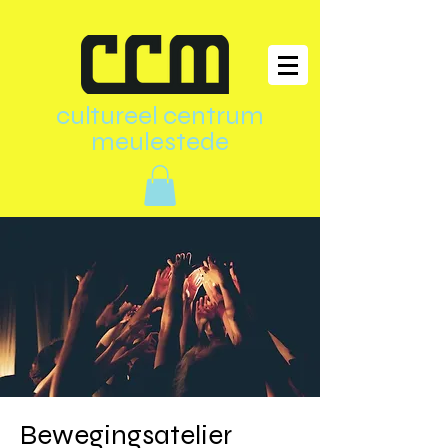
cultureel centrum
meulestede
Bewegingsatelier