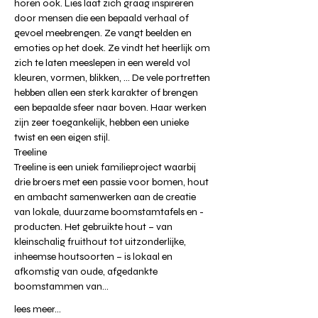
horen ook. Lies laat zich graag inspireren 
door mensen die een bepaald verhaal of 
gevoel meebrengen. Ze vangt beelden en 
emoties op het doek. Ze vindt het heerlijk om 
zich te laten meeslepen in een wereld vol 
kleuren, vormen, blikken, … De vele portretten 
hebben allen een sterk karakter of brengen 
een bepaalde sfeer naar boven. Haar werken 
zijn zeer toegankelijk, hebben een unieke 
twist en een eigen stijl.
Treeline
Treeline is een uniek familieproject waarbij 
drie broers met een passie voor bomen, hout 
en ambacht samenwerken aan de creatie 
van lokale, duurzame boomstamtafels en -
producten. Het gebruikte hout – van 
kleinschalig fruithout tot uitzonderlijke, 
inheemse houtsoorten – is lokaal en 
afkomstig van oude, afgedankte 
boomstammen van…
lees meer...