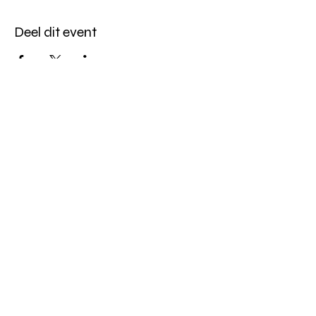
Deel dit event
Altijd op de hoogte blijven?
verstuur
algemene websitevoorwaarden