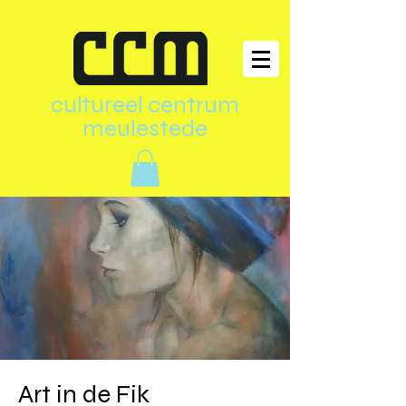
cultureel centrum
meulestede
Art in de Fik