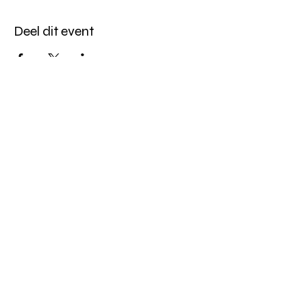
Deel dit event
Altijd op de hoogte blijven?
verstuur
algemene websitevoorwaarden