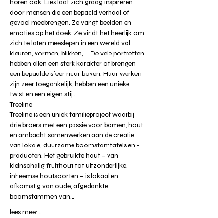
horen ook. Lies laat zich graag inspireren 
door mensen die een bepaald verhaal of 
gevoel meebrengen. Ze vangt beelden en 
emoties op het doek. Ze vindt het heerlijk om 
zich te laten meeslepen in een wereld vol 
kleuren, vormen, blikken, … De vele portretten 
hebben allen een sterk karakter of brengen 
een bepaalde sfeer naar boven. Haar werken 
zijn zeer toegankelijk, hebben een unieke 
twist en een eigen stijl.
Treeline
Treeline is een uniek familieproject waarbij 
drie broers met een passie voor bomen, hout 
en ambacht samenwerken aan de creatie 
van lokale, duurzame boomstamtafels en -
producten. Het gebruikte hout – van 
kleinschalig fruithout tot uitzonderlijke, 
inheemse houtsoorten – is lokaal en 
afkomstig van oude, afgedankte 
boomstammen van…
lees meer...