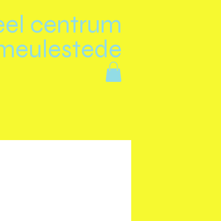
eel centrum
meulestede