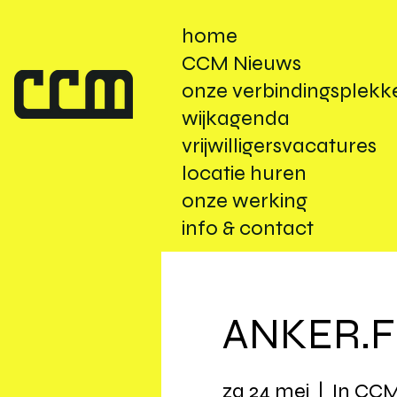
home
CCM Nieuws
onze verbindingsplekk
wijkagenda
vrijwilligersvacatures
locatie huren
onze werking
info & contact
ANKER.F
za 24 mei
  |  
In CC