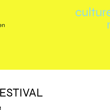
cultur
en
ESTIVAL
M