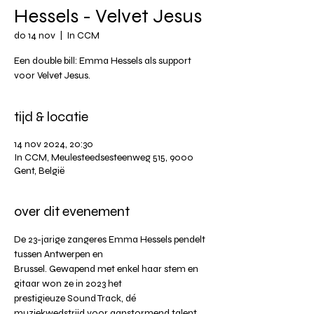
Hessels - Velvet Jesus
do 14 nov
  |  
In CCM
Een double bill: Emma Hessels als support
voor Velvet Jesus.
tijd & locatie
14 nov 2024, 20:30
In CCM, Meulesteedsesteenweg 515, 9000
Gent, België
over dit evenement
De 23-jarige zangeres Emma Hessels pendelt 
tussen Antwerpen en 
Brussel. Gewapend met enkel haar stem en 
gitaar won ze in 2023 het 
prestigieuze Sound Track, dé 
muziekwedstrijd voor aanstormend talent.