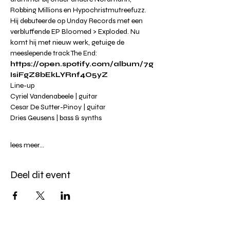
Robbing Millions en Hypochristmutreefuzz. 
Hij debuteerde op Unday Records met een 
verbluffende EP Bloomed > Exploded. Nu 
komt hij met nieuw werk, getuige de 
meeslepende track The End: 
https://open.spotify.com/album/7g
IsiFgZ8bEkLYRnf4O5yZ
Line-up
Cyriel Vandenabeele | guitar
Cesar De Sutter-Pinoy | guitar
Dries Geusens | bass & synths
lees meer...
Deel dit event