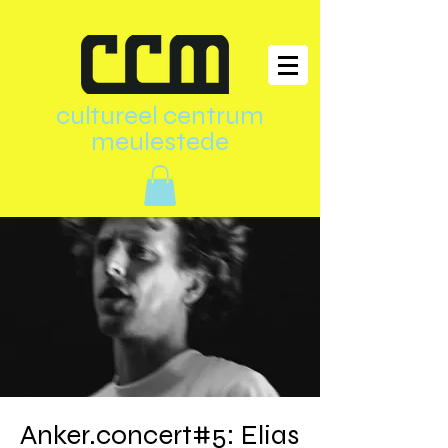
cultureel centrum
meulestede
Anker.concert#5: Elias