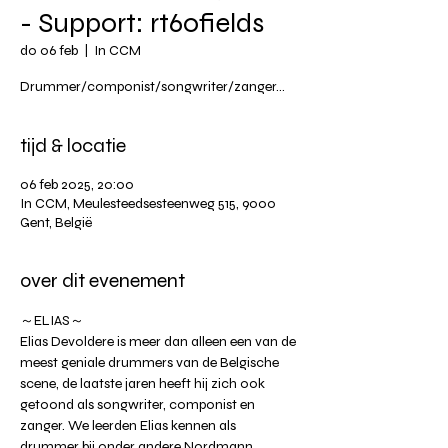
- Support: rt60fields
do 06 feb
  |  
In CCM
Drummer/componist/songwriter/zanger...
tijd & locatie
06 feb 2025, 20:00
In CCM, Meulesteedsesteenweg 515, 9000
Gent, België
over dit evenement
～ELIAS～
Elias Devoldere is meer dan alleen een van de 
meest geniale drummers van de Belgische 
scene, de laatste jaren heeft hij zich ook 
getoond als songwriter, componist en 
zanger. We leerden Elias kennen als 
drummer bij onder andere Nordmann, 