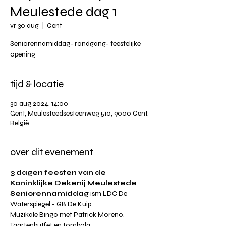
Meulestede dag 1
vr 30 aug
  |  
Gent
Seniorennamiddag- rondgang- feestelijke
opening
tijd & locatie
30 aug 2024, 14:00
Gent, Meulesteedsesteenweg 510, 9000 Gent,
België
over dit evenement
3 dagen feesten van de 
Koninklijke Dekenij Meulestede
Seniorennamiddag
 ism LDC De 
Waterspiegel - GB De Kuip
Muzikale Bingo met Patrick Moreno.
Taartenbuffet en tombola.