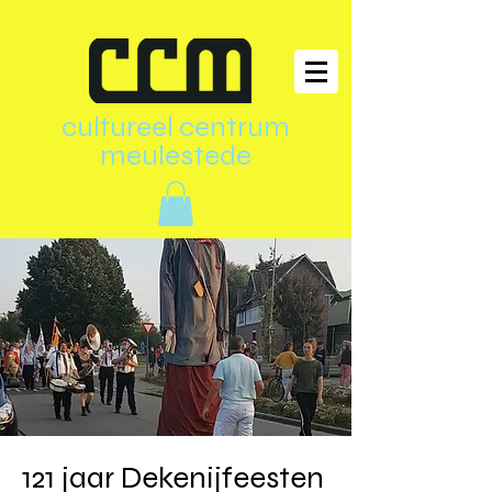
cultureel centrum
meulestede
121 jaar Dekenijfeesten