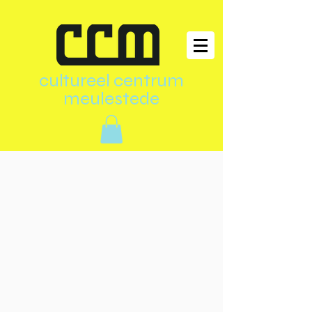
cultureel centrum
meulestede