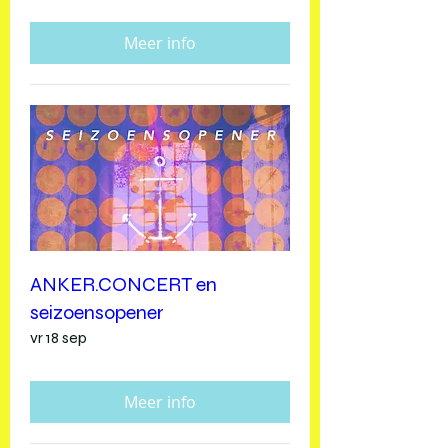
Meer info
ANKER.CONCERT en
seizoensopener
vr 18 sep
Meer info