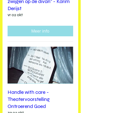
zwijgen op de divan" - Karim
Derijst
vr 02 okt
Meer info
Handle with care -
Theatervoorstelling
Ontroerend Goed
za 03 okt