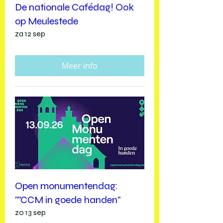
De nationale Cafédag! Ook
op Meulestede
za 12 sep
Meer info
Open monumentendag:
""CCM in goede handen"
zo 13 sep