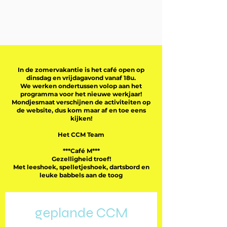
In de zomervakantie is het café open op
dinsdag en vrijdagavond vanaf 18u.
We werken ondertussen volop aan het
programma voor het nieuwe werkjaar!
Mondjesmaat verschijnen de activiteiten op
de website, dus kom maar af en toe eens
kijken!
Het CCM Team
***Café M***
Gezelligheid troef!
Met leeshoek, spelletjeshoek, dartsbord en
leuke babbels aan de toog
geplande CCM