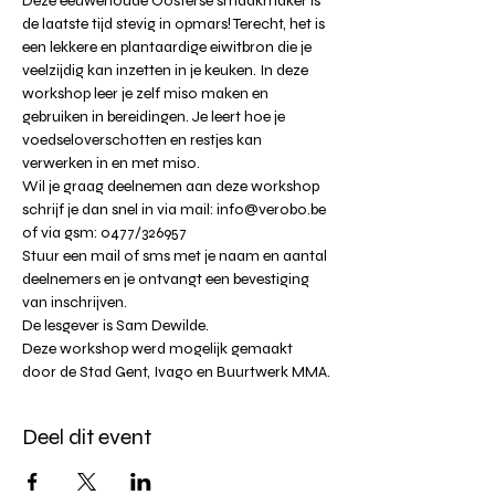
Deze eeuwenoude Oosterse smaakmaker is 
de laatste tijd stevig in opmars! Terecht, het is 
een lekkere en plantaardige eiwitbron die je 
veelzijdig kan inzetten in je keuken. In deze 
workshop leer je zelf miso maken en 
gebruiken in bereidingen. Je leert hoe je 
voedseloverschotten en restjes kan 
verwerken in en met miso.

Wil je graag deelnemen aan deze workshop 
schrijf je dan snel in via mail: info@verobo.be 
of via gsm: 0477/326957

Stuur een mail of sms met je naam en aantal 
deelnemers en je ontvangt een bevestiging 
van inschrijven.

De lesgever is Sam Dewilde.
Deze workshop werd mogelijk gemaakt 
door de Stad Gent, Ivago en Buurtwerk MMA.
Deel dit event