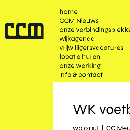
home
CCM Nieuws
onze verbindingsplekk
wijkagenda
vrijwilligersvacatures
locatie huren
onze werking
info & contact
WK voetb
wo 01 jul
  |  
CC Meu