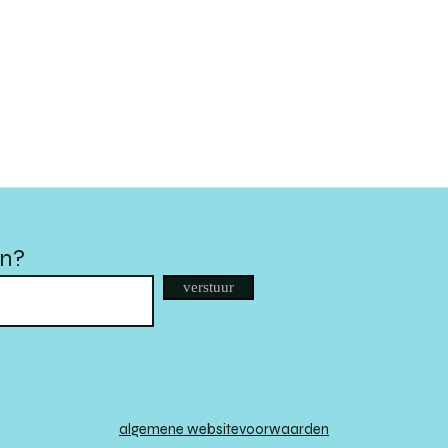
en?
verstuur
algemene websitevoorwaarden