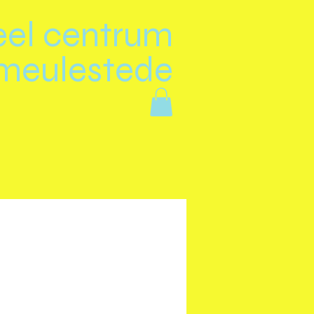
eel centrum
meulestede