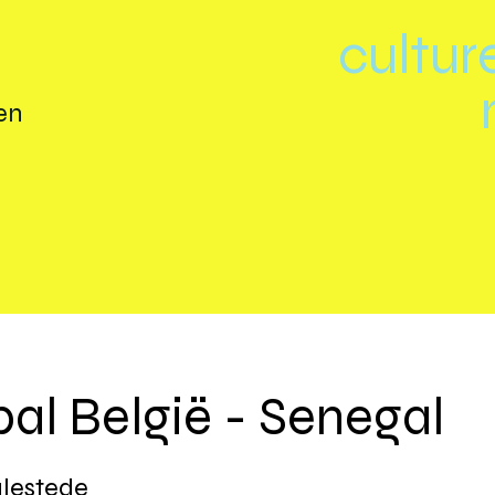
cultur
en
al België - Senegal
lestede