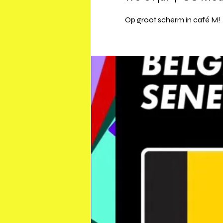
Op groot scherm in café M!