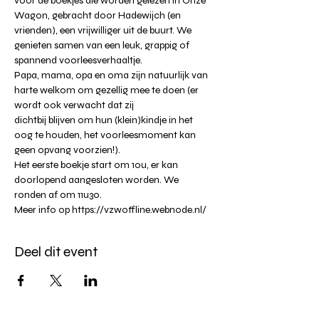
voor de boekjes die worden gelezen in Onze 
Wagon, gebracht door Hadewijch (en 
vrienden), een vrijwilliger uit de buurt. We 
genieten samen van een leuk, grappig of 
spannend voorleesverhaaltje.
Papa, mama, opa en oma zijn natuurlijk van 
harte welkom om gezellig mee te doen (er 
wordt ook verwacht dat zij

dichtbij blijven om hun (klein)kindje in het 
oog te houden, het voorleesmoment kan 
geen opvang voorzien!).
Het eerste boekje start om 10u, er kan 
doorlopend aangesloten worden. We 
ronden af om 11u30.
Meer info op https://vzwoffline.webnode.nl/
Deel dit event